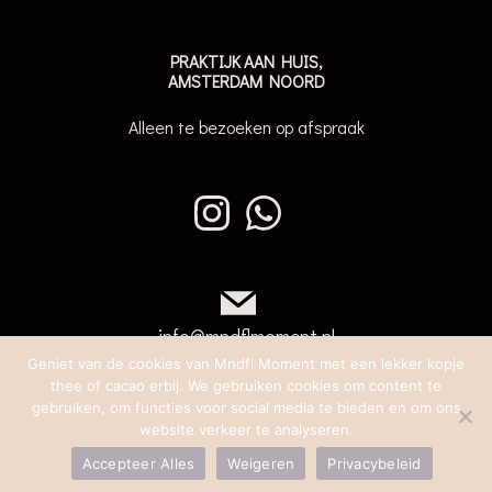
PRAKTIJK AAN HUIS,
AMSTERDAM NOORD
Alleen te bezoeken op afspraak
info@mndflmoment.nl
Geniet van de cookies van Mndfl Moment met een lekker kopje
thee of cacao erbij. We gebruiken cookies om content te
gebruiken, om functies voor social media te bieden en om ons
website verkeer te analyseren.
Algemene voorwaarden
© 2026 MNDFL MOMENT.
Accepteer Alles
Weigeren
Privacybeleid